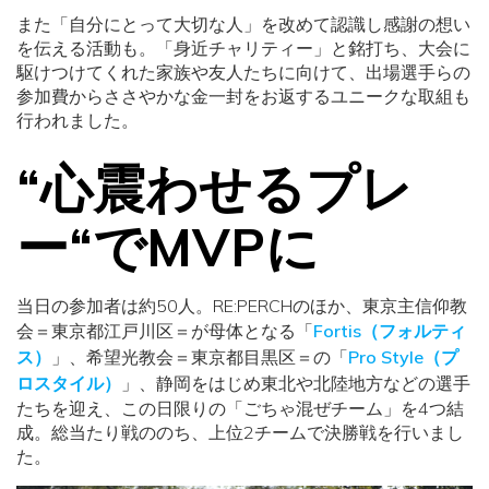
また「自分にとって大切な人」を改めて認識し感謝の想い
を伝える活動も。「身近チャリティー」と銘打ち、大会に
駆けつけてくれた家族や友人たちに向けて、出場選手らの
参加費からささやかな金一封をお返するユニークな取組も
行われました。
“心震わせるプレ
ー“でMVPに
当日の参加者は約50人。RE:PERCHのほか、東京主信仰教
会＝東京都江戸川区＝が母体となる「
Fortis（フォルティ
ス）
」、希望光教会＝東京都目黒区＝の「
Pro Style（プ
ロスタイル）
」、静岡をはじめ東北や北陸地方などの選手
たちを迎え、この日限りの「ごちゃ混ぜチーム」を4つ結
成。総当たり戦ののち、上位2チームで決勝戦を行いまし
た。